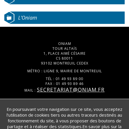
L’Oniam
ONIAM
TOUR ALTAÏS
1, PLACE AIMÉ CÉSAIRE
CS 80011
93102 MONTREUIL CEDEX
MÉTRO : LIGNE 9, MAIRIE DE MONTREUIL
TÉL : 01 49 93 89 00
FAX : 01 49 93 89 46
SECRETARIAT@ONIAM.FR
MAIL :
DATA.GOUV.FR
En poursuivant votre navigation sur ce site, vous acceptez
l’utilisation de cookies tiers ou autres traceurs destinés au
POLITIQUE DE CONFIDENTIALITÉ
fonctionnement du site, à vous proposer des boutons de
DOCUMENTS UTILES
partage et à réaliser des statistiques.En savoir plus sur la