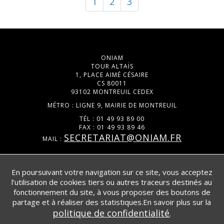
1
2
3
ONIAM
TOUR ALTAÏS
1, PLACE AIMÉ CÉSAIRE
CS 80011
93102 MONTREUIL CEDEX
MÉTRO : LIGNE 9, MAIRIE DE MONTREUIL
TÉL : 01 49 93 89 00
FAX : 01 49 93 89 46
SECRETARIAT@ONIAM.FR
MAIL :
DATA.GOUV.FR
En poursuivant votre navigation sur ce site, vous acceptez
l’utilisation de cookies tiers ou autres traceurs destinés au
POLITIQUE DE CONFIDENTIALITÉ
fonctionnement du site, à vous proposer des boutons de
DOCUMENTS UTILES
partage et à réaliser des statistiques.En savoir plus sur la
politique de confidentialité
.
PLAN DU SITE