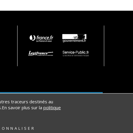
ITE
MENTIONS LÉGALES
autres traceurs destinés au
.En savoir plus sur la
politique
CRÉATION ET RÉFÉRENCEMENT :
EANET
SONNALISER