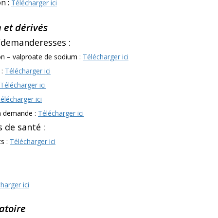
n :
Télécharger ici
 et dérivés
s/demanderesses :
ion – valproate de sodium :
Télécharger ici
 :
Télécharger ici
Télécharger ici
élécharger ici
 la demande :
Télécharger ici
 de santé :
ts :
Télécharger ici
harger ici
gatoire