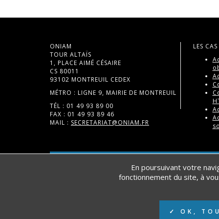
ONIAM
LES CAS
TOUR ALTAÏS
A
1, PLACE AIMÉ CÉSAIRE
ob
CS 80011
A
93102 MONTREUIL CEDEX
C
MÉTRO : LIGNE 9, MAIRIE DE MONTREUIL
C
H
TÉL : 01 49 93 89 00
A
FAX : 01 49 93 89 46
A
MAIL :
SECRETARIAT@ONIAM.FR
s
DATA.GOUV.FR
En poursuivant votre navig
fonctionnement du site, à vou
©
ONIAM
- OFFICE NATIONAL D’INDEMNISATION DES
✓ OK, TO