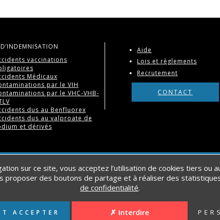
 D’INDEMNISATION
Aide
ccidents vaccinations
Lois et règlements
ligatoires
Recrutement
ccidents Médicaux
ontaminations par le VIH
CONTACT
ontaminations par le VHC-VHB-
TLV
ccidents dus au Benfluorex
ccidents dus au valproate de
odium et dérivés
POLITIQUE DE CONFIDENTIALITÉ
DOCUMENTS UTILES
PLAN DU S
ation sur ce site, vous acceptez l’utilisation de cookies tiers ou 
s proposer des boutons de partage et à réaliser des statistiques
de confidentialité
.
 ACCIDENTS MÉDICAUX
✗ Interdire
PER
UT ACCEPTER